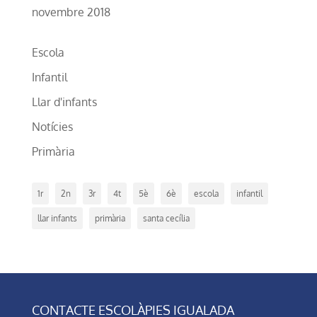
novembre 2018
Escola
Infantil
Llar d'infants
Notícies
Primària
1r
2n
3r
4t
5è
6è
escola
infantil
llar infants
primària
santa cecília
CONTACTE ESCOLÀPIES IGUALADA