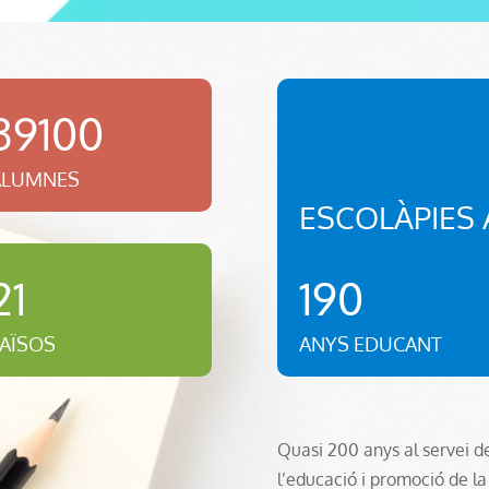
39100
ALUMNES
ESCOLÀPIES
190
21
ANYS EDUCANT
PAÏSOS
Quasi 200 anys al servei d
l’educació i promoció de l