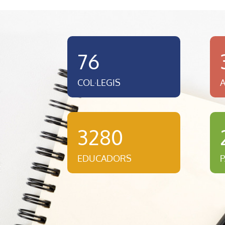
76
COL·LEGIS
3280
EDUCADORS