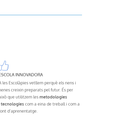
ESCOLA INNOVADORA
A les Escolàpies vetllem perquè els nens i
nenes creixin preparats pel futur. És per
això que utilitzem les
metodologies
tecnologies
com a eina de treball i com a
font d’aprenentatge.