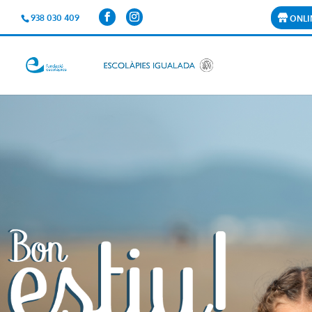
938 030 409
ONLI