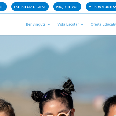
NE
ESTRATÈGIA DIGITAL
PROJECTE VOL
MIRADA MONTES
Benvinguts
Vida Escolar
Oferta Educati