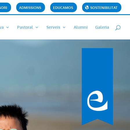
SORI
ADMISSIONS
EDUCAMOS
SOSTENIBILITAT
va
Pastoral
Serveis
Alumni
Galeria