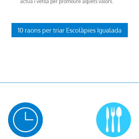
actua i vetlla per promoure aquets valors.
10 raons per triar Escolàpies Igualada