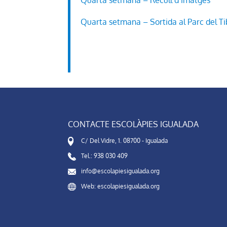
Quarta setmana – Recull d’imatges
Quarta setmana – Sortida al Parc del T
CONTACTE ESCOLÀPIES IGUALADA
C/ Del Vidre, 1. 08700 - Igualada
Tel.: 938 030 409
info@escolapiesigualada.org
Web: escolapiesigualada.org