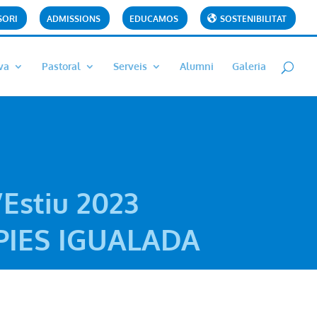
SORI
ADMISSIONS
EDUCAMOS
SOSTENIBILITAT
va
Pastoral
Serveis
Alumni
Galeria
’Estiu 2023
PIES IGUALADA