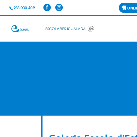
938 030 409
ONLI